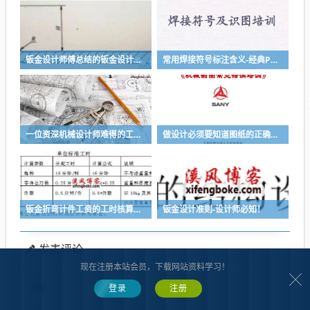
钣金设计师傅总结的钣金设计要诀，折弯经验堪称武功秘籍
常用焊接符号标注含义-经典PPT讲解收藏
一位资深机械设计师难得的工作经验与感悟
做设计必须要知道图纸的正确绘制-三一大企业内部常见图纸错误培训-溪风推荐
钣金折弯计件工资的工时核算方法推荐
钣金设计准则-设计师必知！
发表评论
现在注册本站会员，下载网站资料学习！
登录
注册