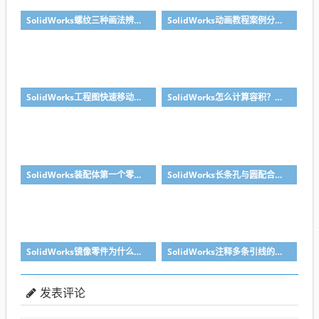
SolidWorks螺纹三种画法辨析异同：装饰螺纹线、螺柱向导、螺纹特征
SolidWorks动画教程案例分享之圆管分料动画，重力自然滑落
SolidWorks工程图快速移动视图位置技巧，溪风实战分享
SolidWorks怎么计算容积？容器的体积？
SolidWorks装配体第一个零件怎么固定到中心原点？90%的人一开始就做错了
SolidWorks长条孔与圆配合，槽口与圆配合超快方法
SolidWorks镜像零件为什么不对称？镜像命令使用详解
SolidWorks注释多条引线的方法步骤
发表评论