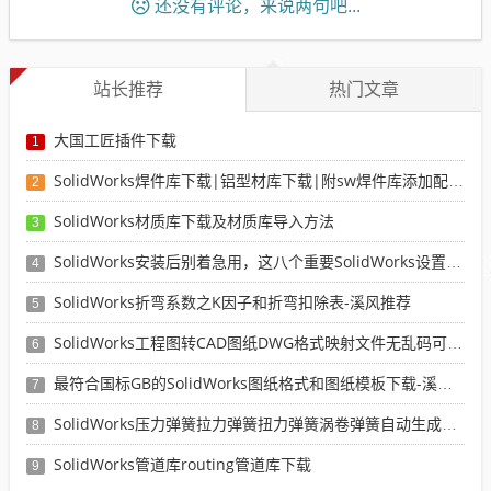
还没有评论，来说两句吧...
站长推荐
热门文章
大国工匠插件下载
1
SolidWorks焊件库下载|铝型材库下载|附sw焊件库添加配置使用教程
2
SolidWorks材质库下载及材质库导入方法
3
SolidWorks安装后别着急用，这八个重要SolidWorks设置可以提高你的画图效率
4
SolidWorks折弯系数之K因子和折弯扣除表-溪风推荐
5
SolidWorks工程图转CAD图纸DWG格式映射文件无乱码可分层-溪风亲测推荐
6
最符合国标GB的SolidWorks图纸格式和图纸模板下载-溪风专用版
7
SolidWorks压力弹簧拉力弹簧扭力弹簧涡卷弹簧自动生成宏程序下载
8
SolidWorks管道库routing管道库下载
9