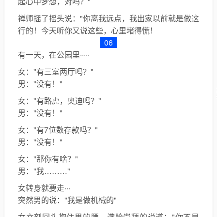
起心中梦想，对吗？"
禅师摇了摇头说："你离我远点，我出家以前就是做这
行的！今天听你又说这些，心里堵得慌！
06
有一天，在公园里·····
女："有三室两厅吗？"
男："没有！"
女："有路虎，奥迪吗？"
男："没有！"
女："有7位数存款吗？"
男："没有！"
女："那你有啥？"
男："我………"
女转身就要走···
突然男的说："我是做机械的"
女立刻回头抱住男的腰，满脸崇拜的说道：
"你不早