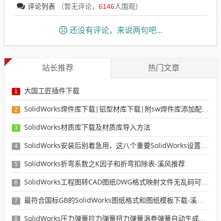
评论列表
（暂无评论，
6146
人围观）
还没有评论，来说两句吧...
站长推荐
热门文章
大国工匠插件下载
1
SolidWorks焊件库下载|铝型材库下载|附sw焊件库添加配置使用教程
2
SolidWorks材质库下载及材质库导入方法
3
SolidWorks安装后别着急用，这八个重要SolidWorks设置可以提高你的画图效率
4
SolidWorks折弯系数之K因子和折弯扣除表-溪风推荐
5
SolidWorks工程图转CAD图纸DWG格式映射文件无乱码可分层-溪风亲测推荐
6
最符合国标GB的SolidWorks图纸格式和图纸模板下载-溪风专用版
7
SolidWorks压力弹簧拉力弹簧扭力弹簧涡卷弹簧自动生成宏程序下载
8