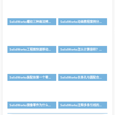
SolidWorks螺纹三种画法辨析异同：装饰螺纹线、螺柱向导、螺纹特征
SolidWorks动画教程案例分享之圆管分料动画，重力自然滑落
SolidWorks工程图快速移动视图位置技巧，溪风实战分享
SolidWorks怎么计算容积？容器的体积？
SolidWorks装配体第一个零件怎么固定到中心原点？90%的人一开始就做错了
SolidWorks长条孔与圆配合，槽口与圆配合超快方法
SolidWorks镜像零件为什么不对称？镜像命令使用详解
SolidWorks注释多条引线的方法步骤