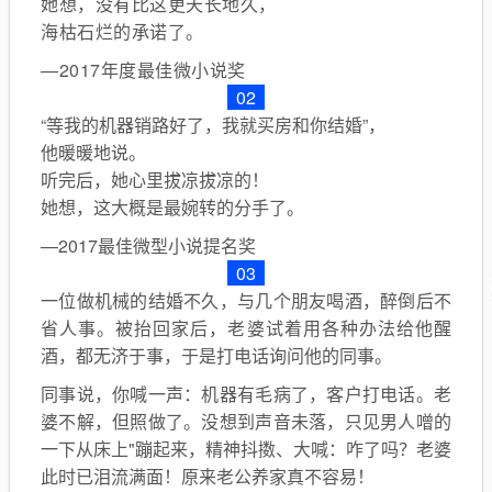
她想，没有比这更天长地久，
海枯石烂的承诺了。
—2017年度最佳微小说奖
02
“
等我的机器销路好了，我就买房和你结婚
”，
他暖暖地说。
听完后，她心里拔凉拔凉的！
她想，这大概是最婉转的分手了。
—2017最佳微型小说提名奖
03
一位做机械的结婚不久，与几个朋友喝酒，醉倒后不
省人事。
被抬回家后，老婆试着用各种办法给他醒
酒，都无济于事，于是打电话询问他的同事。
同事说，你喊一声：机器有毛病了，客户打电话。老
婆不解，但照做了。没想到声音未落，只见男人噌的
一下从床上"蹦起来，精神抖擞、大喊：咋了吗？老婆
此时已泪流满面！原来老公养家真不容易！