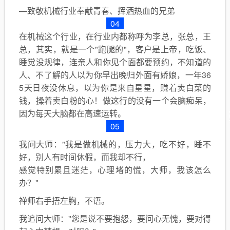
—致敬机械行业奉献青春、挥洒热血的兄弟
04
在机械这个行业，在行业内都称呼为李总，张总，王
总，其实，就是一个"跑腿的"，客户是上帝，吃饭、
睡觉没规律，连亲人和你见个面都要预约，不知道的
人、不了解的人以为你早出晚归外面有娇娘，一年36
5天日夜没休息，以为你是来自星星，赚着卖白菜的
钱，操着卖白粉的心！做这行的没有一个会脑痴呆，
因为每天大脑都在高速运转。
05
我问大师："我是做机械的，压力大，吃不好，睡不
好，别人有时间休假，而我却不行，
感觉特别累且迷茫，心理堵的慌，大师，我该怎么
办？"
禅师右手捂左胸，不语。
我追问大师："您是说不要抱怨，要问心无愧，要对得