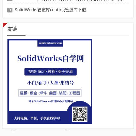
SolidWorks管道库routing管道库下载
9
友链