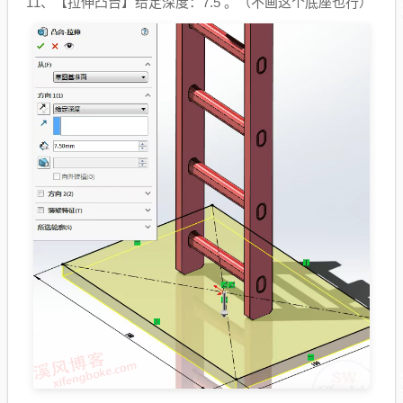
11、【拉伸凸台】给定深度：7.5 。（不画这个底座也行）