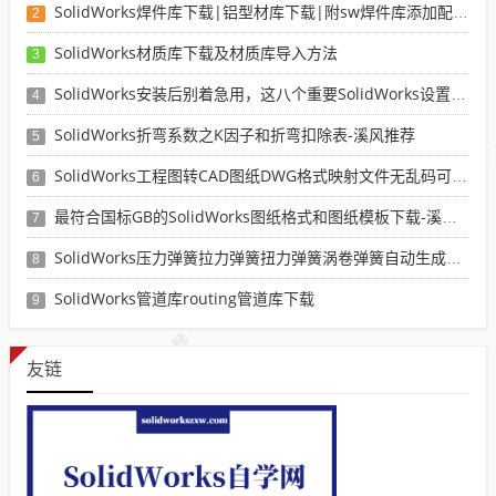
SolidWorks焊件库下载|铝型材库下载|附sw焊件库添加配置使用教程
2
SolidWorks材质库下载及材质库导入方法
3
SolidWorks安装后别着急用，这八个重要SolidWorks设置可以提高你的画图效率
4
SolidWorks折弯系数之K因子和折弯扣除表-溪风推荐
5
SolidWorks工程图转CAD图纸DWG格式映射文件无乱码可分层-溪风亲测推荐
6
最符合国标GB的SolidWorks图纸格式和图纸模板下载-溪风专用版
7
SolidWorks压力弹簧拉力弹簧扭力弹簧涡卷弹簧自动生成宏程序下载
8
SolidWorks管道库routing管道库下载
9
友链