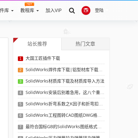
件库
教程库
加入VIP
登陆
站长推荐
热门文章
大国工匠插件下载
1
SolidWorks焊件库下载|铝型材库下载|附sw焊件库添加配置使用教程
2
SolidWorks材质库下载及材质库导入方法
3
SolidWorks安装后别着急用，这八个重要SolidWorks设置可以提高你的画图效率
4
SolidWorks折弯系数之K因子和折弯扣除表-溪风推荐
5
SolidWorks工程图转CAD图纸DWG格式映射文件无乱码可分层-溪风亲测推荐
6
最符合国标GB的SolidWorks图纸格式和图纸模板下载-溪风专用版
7
SolidWorks压力弹簧拉力弹簧扭力弹簧涡卷弹簧自动生成宏程序下载