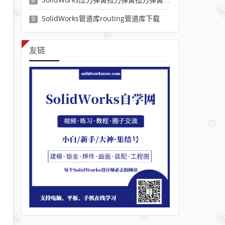
8
SolidWorks管道库routing管道库下载
9
友链