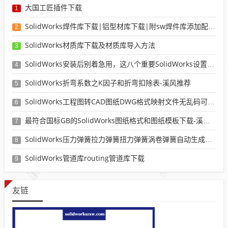
大国工匠插件下载
1
SolidWorks焊件库下载|铝型材库下载|附sw焊件库添加配置使用教程
2
SolidWorks材质库下载及材质库导入方法
3
SolidWorks安装后别着急用，这八个重要SolidWorks设置可以提高你的画图效率
4
SolidWorks折弯系数之K因子和折弯扣除表-溪风推荐
5
SolidWorks工程图转CAD图纸DWG格式映射文件无乱码可分层-溪风亲测推荐
6
最符合国标GB的SolidWorks图纸格式和图纸模板下载-溪风专用版
7
SolidWorks压力弹簧拉力弹簧扭力弹簧涡卷弹簧自动生成宏程序下载
8
SolidWorks管道库routing管道库下载
9
友链