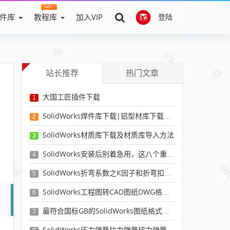
件库
教程库
加入VIP
登陆
站长推荐
热门文章
大国工匠插件下载
1
SolidWorks焊件库下载|铝型材库下载|附sw焊件库添加配置使用教程
2
SolidWorks材质库下载及材质库导入方法
3
SolidWorks安装后别着急用，这八个重要SolidWorks设置可以提高你的画图效率
4
SolidWorks折弯系数之K因子和折弯扣除表-溪风推荐
5
SolidWorks工程图转CAD图纸DWG格式映射文件无乱码可分层-溪风亲测推荐
6
最符合国标GB的SolidWorks图纸格式和图纸模板下载-溪风专用版
7
SolidWorks压力弹簧拉力弹簧扭力弹簧涡卷弹簧自动生成宏程序下载