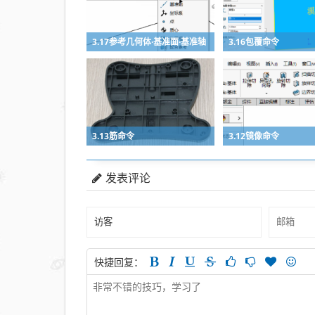
3.17参考几何体·基准面·基准轴
3.16包覆命令
3.13筋命令
3.12镜像命令
发表评论
快捷回复：