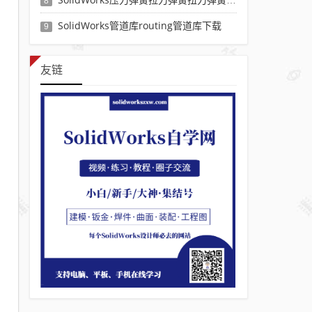
8
SolidWorks管道库routing管道库下载
9
友链