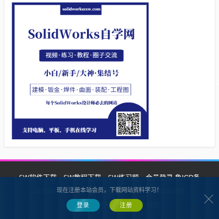
SW软件下载
SW教程下载
SW练习题
会员登录
鲁ICP备
现在注册本站会员，下载网站资料学习！
2021002287号-1鲁公网安备 37132902372928号
SW自学网
Z-BlogPHP
基于
搭建
登录
注册