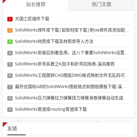
站长推荐
热门文章
大国工匠插件下载
1
SolidWorks焊件库下载|铝型材库下载|附sw焊件库添加配置使用教程
2
SolidWorks材质库下载及材质库导入方法
3
SolidWorks安装后别着急用，这八个重要SolidWorks设置可以提高你的画图效率
4
SolidWorks折弯系数之K因子和折弯扣除表-溪风推荐
5
SolidWorks工程图转CAD图纸DWG格式映射文件无乱码可分层-溪风亲测推荐
6
最符合国标GB的SolidWorks图纸格式和图纸模板下载-溪风专用版
7
SolidWorks压力弹簧拉力弹簧扭力弹簧涡卷弹簧自动生成宏程序下载
8
SolidWorks管道库routing管道库下载
9
友链