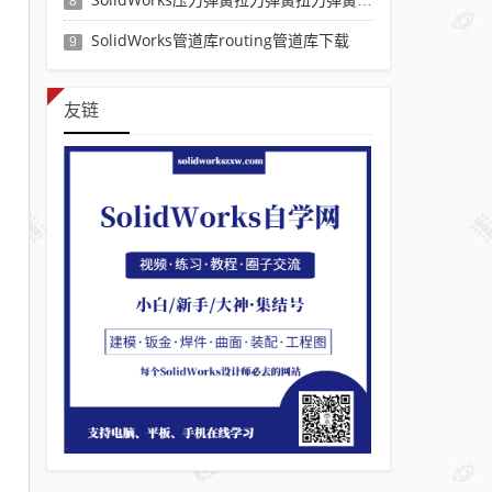
8
SolidWorks管道库routing管道库下载
9
友链