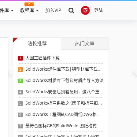
件库
教程库
加入VIP
登陆
站长推荐
热门文章
大国工匠插件下载
1
SolidWorks焊件库下载|铝型材库下载|附sw焊件库添加配置使用教程
2
SolidWorks材质库下载及材质库导入方法
3
SolidWorks安装后别着急用，这八个重要SolidWorks设置可以提高你的画图效率
4
SolidWorks折弯系数之K因子和折弯扣除表-溪风推荐
5
SolidWorks工程图转CAD图纸DWG格式映射文件无乱码可分层-溪风亲测推荐
6
最符合国标GB的SolidWorks图纸格式和图纸模板下载-溪风专用版
7
SolidWorks压力弹簧拉力弹簧扭力弹簧涡卷弹簧自动生成宏程序下载