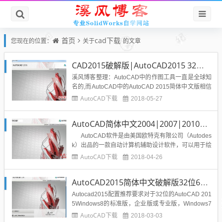
首页
cad下载
您现在的位置：
关于
的文章
CAD2015破解版|AutoCAD2015 32位64位简体中文版含注册机下载
溪风博客整理：AutoCAD中的作图工具一直是全球知
名的,而AutoCAD中的AutoCAD 2015简体中文版相信
很多朋友都在用,为了给大家带来更好的体验,本站提供
AutoCAD下载
2018-05-27
大家下载32我和64位AutoCAD 2015简体中文版,压缩
文件中还有AutoCAD 2015注册机哦！欢迎大家下载
AutoCAD简体中文2004|2007|2010|2011|2012|2013|2014|2015|2016|2017|2018|2019破解版下载集合
使用。 ...
AutoCAD软件是由美国欧特克有限公司（Autodes
k）出品的一款自动计算机辅助设计软件，可以用于绘
制二维制图和基本三维设计，通过它无需懂得编程，
AutoCAD下载
2018-04-26
即可自动制图，因此它在全球广泛使用，可以用于土
木建筑，装饰装潢，工业制图，工程制图，电子工
AutoCAD2015简体中文破解版32位64位|附序列号|注册机|下载
业，服装加工等多方...
Autocad2015配置推荐要求对于32位的AutoCAD 201
5Windows8的标准版，企业版或专业版，Windows7
企业版，旗舰版，专业版或家庭高级版的或Windows
AutoCAD下载
2018-03-03