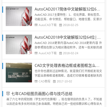
XP专业版或家庭版（SP3或更高版本）操作系统对于
Windows 8和Windows 7：英特尔吀繙4或AMD速龙
AutoCAD2017简体中文破解版32位64位|附序列号|注册机|下载
双核...
AutoCAD 2017主要特性：1、优化界面、新标签页、
功能区库、命令预览、帮助窗口、地理位置、实景计
算、Exchange应用程序、计划提要、线平滑新增暗
AutoCAD下载
2018-02-25
黑色调界面，这不是酷不酷，而是界面协调深沉利于
工作。2、底部状态栏整体优化更实用便捷。3、硬件
AutoCAD2018中文破解版32位64位|附序列号|注册机|下载
加速效果相当明显。4、Auto CAD 2016的...
AutoCAD 2018更新内容AutoCAD 2018更新内容 外
部参照现在默认为相对路径附件，还有一些关联的调
整，包括find / replace路径您可以选择屏幕外的对象
AutoCAD下载
2018-02-24
（比听起来更干净）即使选择间隙，也可以使用线型
选择对象文件对话框记住设置可以再调整几个对话框
CAD文字处理表格边框或者图框怎么解决？
有一些更小的用户界面调整当然包括...
也许你也遇到过这种情况，就是我们打开图纸发现文
字超出表格框或者图框，造成打印很难看或者缺失的
情况，那么遇到CAD文字超出表格框或者图框该怎么
CAD教程
2017-10-02
办呢？下面慢慢分析解决如上图所示就是我们遇到的
情况的简单例子，看截图应该是一个学生要提交作
七年CAD绘图员画图心得与技巧总结
业，之所以在做成图块后才发现文字出格，应该是在
图块中使用了属性文字，属...
画了六七年的规划图（学生时代也算哦），现在做项目的负责人了。不知道
以后还会有多长时间自己亲自画图，特把自己的一些经验教训和心得告诉大