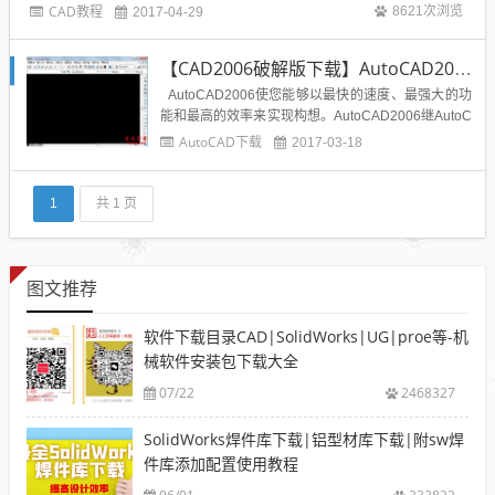
家，让大家分享一下（工作六年以下的）或呕吐一下（限比我高很多的高
CAD教程
8621次浏览
2017-04-29
手）。 东西比较杂，从大的工作方法到很细微的操作都有，有不成熟的地方
请赐教！ 第一章...
【CAD2006破解版下载】AutoCAD2006简体中文版32位/64位免费下载亲测可用
AutoCAD2006使您能够以最快的速度、最强大的功
能和最高的效率来实现构想。AutoCAD2006继AutoC
AD2004 中文件大小显著缩小和 AutoCAD2005中推
AutoCAD下载
2017-03-18
出图纸集管理器功能之后，Autodesk 在AutoCAD200
6中再一次提高了生产率水平。...
1
共 1 页
图文推荐
软件下载目录CAD|SolidWorks|UG|proe等-机
械软件安装包下载大全
07/22
2468327
SolidWorks焊件库下载|铝型材库下载|附sw焊
件库添加配置使用教程