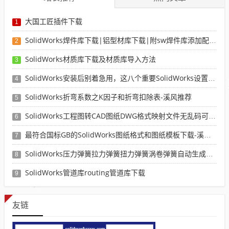
大国工匠插件下载
1
SolidWorks焊件库下载|铝型材库下载|附sw焊件库添加配置使用教程
2
SolidWorks材质库下载及材质库导入方法
3
SolidWorks安装后别着急用，这八个重要SolidWorks设置可以提高你的画图效率
4
SolidWorks折弯系数之K因子和折弯扣除表-溪风推荐
5
SolidWorks工程图转CAD图纸DWG格式映射文件无乱码可分层-溪风亲测推荐
6
最符合国标GB的SolidWorks图纸格式和图纸模板下载-溪风专用版
7
SolidWorks压力弹簧拉力弹簧扭力弹簧涡卷弹簧自动生成宏程序下载
8
SolidWorks管道库routing管道库下载
9
友链