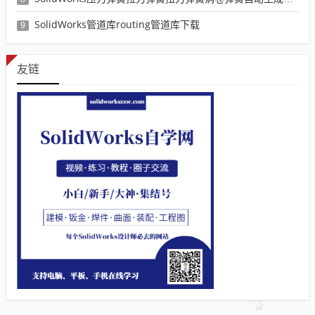
SolidWorks管道库routing管道库下载
9
友链