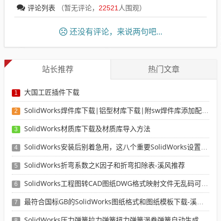
评论列表
（暂无评论，
22521
人围观）
还没有评论，来说两句吧...
站长推荐
热门文章
大国工匠插件下载
1
SolidWorks焊件库下载|铝型材库下载|附sw焊件库添加配置使用教程
2
SolidWorks材质库下载及材质库导入方法
3
SolidWorks安装后别着急用，这八个重要SolidWorks设置可以提高你的画图效率
4
SolidWorks折弯系数之K因子和折弯扣除表-溪风推荐
5
SolidWorks工程图转CAD图纸DWG格式映射文件无乱码可分层-溪风亲测推荐
6
最符合国标GB的SolidWorks图纸格式和图纸模板下载-溪风专用版
7
SolidWorks压力弹簧拉力弹簧扭力弹簧涡卷弹簧自动生成宏程序下载
8