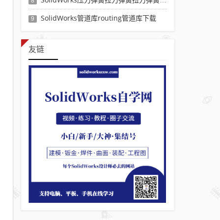
8
SolidWorks管道库routing管道库下载
9
友链