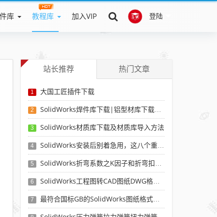
件库
教程库
加入VIP
登陆
站长推荐
热门文章
大国工匠插件下载
1
SolidWorks焊件库下载|铝型材库下载|附sw焊件库添加配置使用教程
2
SolidWorks材质库下载及材质库导入方法
3
SolidWorks安装后别着急用，这八个重要SolidWorks设置可以提高你的画图效率
4
SolidWorks折弯系数之K因子和折弯扣除表-溪风推荐
5
SolidWorks工程图转CAD图纸DWG格式映射文件无乱码可分层-溪风亲测推荐
6
最符合国标GB的SolidWorks图纸格式和图纸模板下载-溪风专用版
7
SolidWorks压力弹簧拉力弹簧扭力弹簧涡卷弹簧自动生成宏程序下载