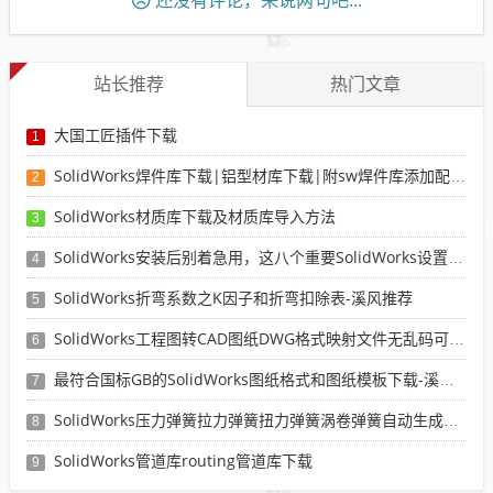
还没有评论，来说两句吧...
站长推荐
热门文章
大国工匠插件下载
1
SolidWorks焊件库下载|铝型材库下载|附sw焊件库添加配置使用教程
2
SolidWorks材质库下载及材质库导入方法
3
SolidWorks安装后别着急用，这八个重要SolidWorks设置可以提高你的画图效率
4
SolidWorks折弯系数之K因子和折弯扣除表-溪风推荐
5
SolidWorks工程图转CAD图纸DWG格式映射文件无乱码可分层-溪风亲测推荐
6
最符合国标GB的SolidWorks图纸格式和图纸模板下载-溪风专用版
7
SolidWorks压力弹簧拉力弹簧扭力弹簧涡卷弹簧自动生成宏程序下载
8
SolidWorks管道库routing管道库下载
9