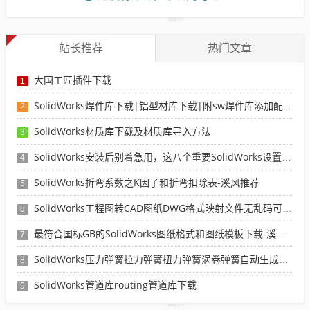
站长推荐
热门文章
大国工匠插件下载
1
SolidWorks焊件库下载|铝型材库下载|附sw焊件库添加配置使用教程
2
SolidWorks材质库下载及材质库导入方法
3
SolidWorks安装后别着急用，这八个重要SolidWorks设置可以提高你的画图效率
4
SolidWorks折弯系数之K因子和折弯扣除表-溪风推荐
5
SolidWorks工程图转CAD图纸DWG格式映射文件无乱码可分层-溪风亲测推荐
6
最符合国标GB的SolidWorks图纸格式和图纸模板下载-溪风专用版
7
SolidWorks压力弹簧拉力弹簧扭力弹簧涡卷弹簧自动生成宏程序下载
8
SolidWorks管道库routing管道库下载
9