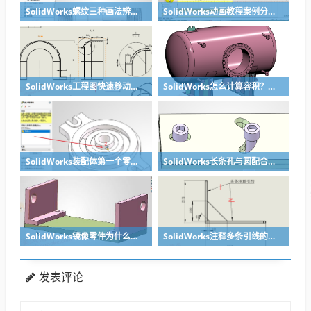
SolidWorks螺纹三种画法辨析异同：装饰螺纹线、螺柱向导、螺纹特征
SolidWorks动画教程案例分享之圆管分料动画，重力自然滑落
SolidWorks工程图快速移动视图位置技巧，溪风实战分享
SolidWorks怎么计算容积？容器的体积？
SolidWorks装配体第一个零件怎么固定到中心原点？90%的人一开始就做错了
SolidWorks长条孔与圆配合，槽口与圆配合超快方法
SolidWorks镜像零件为什么不对称？镜像命令使用详解
SolidWorks注释多条引线的方法步骤
发表评论