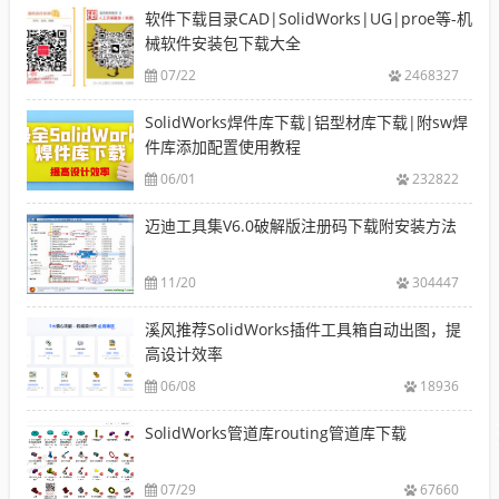
软件下载目录CAD|SolidWorks|UG|proe等-机
械软件安装包下载大全
07/22
2468327
SolidWorks焊件库下载|铝型材库下载|附sw焊
件库添加配置使用教程
06/01
232822
迈迪工具集V6.0破解版注册码下载附安装方法
11/20
304447
溪风推荐SolidWorks插件工具箱自动出图，提
高设计效率
06/08
18936
SolidWorks管道库routing管道库下载
07/29
67660