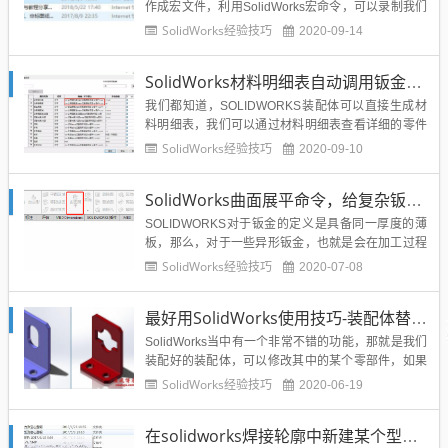
作成宏文件，利用SolidWorks宏命令，可以录制我们
常用的操作，并且通过加载宏命令就可以一键操作完
SolidWorks经验技巧
2020-09-14
成。今天先给大家分享SolidWorks宏文件如何快速的
调用和使用，将SolidWorks宏工具显示在工具栏，一
SolidWorks材料明细表自动调用钣金展开尺寸，轻松导出BOM表
键调用的技巧。这里需要我们先下...
我们都知道，SOLIDWORKS装配体可以直接生成材
料明细表，我们可以通过材料明细表查看详细的零件
属性。例如零件名称、数量和材质等等。对于只包含
SolidWorks经验技巧
2020-09-10
钣金零件的装配体，我们是否可以在装配体材料明细
表中表示钣金零件的展开尺寸呢？SOLIDWORKS 钣
SolidWorks曲面展平命令，给复杂钣金曲面展开提供了方便
金零件可以生成切割清单，我们可以在切割清单属性
中查看到钣...
SOLIDWORKS对于钣金的定义是具备同一厚度的薄
板，那么，对于一些异形钣金，也就是会在加工过程
中发生形变。SolidWorks钣金模块，对于机械设计等
SolidWorks经验技巧
2020-07-08
等常规的钣金展开非常的方便，精度也非常的高，但
是SolidWorks钣金模块却无法实现曲面和非圆弧面的
最好用SolidWorks使用技巧-装配体替换零部件
展开，那么如果我们设计当中如果涉及到Soli...
SolidWorks当中有一个非常不错的功能，那就是我们
装配好的装配体，可以修改其中的某个零部件，如果
零部件相似，那么零部件的配合都可以更换过来，非
SolidWorks经验技巧
2020-06-19
常的使用，我们看下下面的技巧：在进行方案型产品
设计的时候，需要我们对不同配置的零件或者装配体
在solidworks焊接轮廓中新建某个型号和增加所需轮廓技巧-溪风亲测
进行更换，但是更换会导致此前的装配关系被打乱，