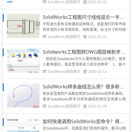
址：...
SolidWorks经验技巧
2021-01-22
SolidWorks工程图尺寸线线显示一半隐藏一半的技巧-亲测可用
不知道大家有没有遇到这种情况，就是我们的零件结
构非常的小有非常的密，结构紧凑，标注尺寸的时候
如果尺寸两端的箭头都显示，显得图纸非常的拥挤，
SolidWorks经验技巧
2021-01-21
还有可能重叠，那么SolidWorks是否可以隐藏掉其中
的一半呢？答案是肯定的，溪风在这里就给大家说一
Solidworks工程图转DWG图层映射步骤视频教程，轻松实现sw和cad之间的交互
下是怎么操作的。改造前：改造后：具体我们的操作
技巧：1、首先...
想说说SolidWorks为什么要转换成CAD格式，很多
人都有疑问，我这里简单说几条仅供参考： 1、客户
交流需要，我们的客户可能没有安装SolidWorks软
SolidWorks经验技巧
2020-12-13
件，那么我们就需要转换CAD或者其让格式传给他
们。 2、打开速度需要...
SolidWorks样条曲线怎么用？很多新手还不知道的样条曲线使用技巧
很多造型类的产品都会用到SolidWorks的样条曲线，
很多SolidWorks新手对样条曲线的把控没有那么顺
手，其实SolidWorks样条曲线也有很多可以控制和标
SolidWorks经验技巧
2020-11-28
注的地方，不是一条随意的曲线奥。下面就给大家分
享一下关于SolidWorks样条曲线的一些使用要点。So
如何快速调用SolidWorks宏命令？将宏显示在工具栏图标即可
lidWorks样条曲线：显示...
在SolidWorks中，如果是我们常用的操作，都可以制