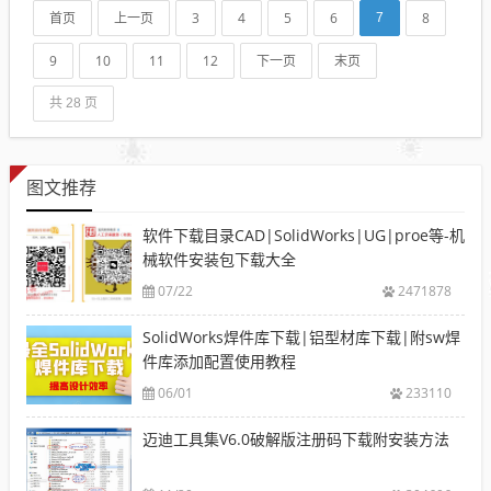
Works英文菜单现象：...
首页
上一页
3
4
5
6
8
7
9
10
11
12
下一页
末页
共 28 页
图文推荐
软件下载目录CAD|SolidWorks|UG|proe等-机
械软件安装包下载大全
07/22
2471878
SolidWorks焊件库下载|铝型材库下载|附sw焊
件库添加配置使用教程
06/01
233110
迈迪工具集V6.0破解版注册码下载附安装方法