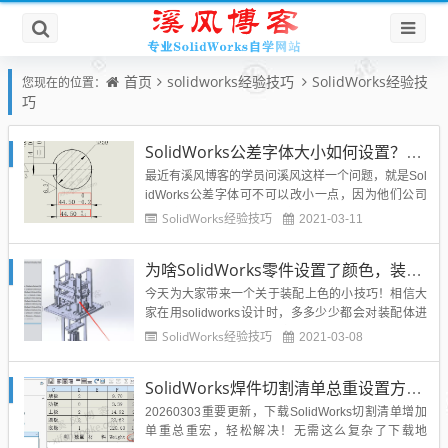
首页
solidworks经验技巧
SolidWorks经验技
您现在的位置：
巧
SolidWorks公差字体大小如何设置？溪风告诉你简单快捷的SW公差字体修改方法
最近有溪风博客的学员问溪风这样一个问题，就是Sol
idWorks公差字体可不可以改小一点，因为他们公司
的标注标准和SolidWorks默认的公差标注稍微有点区
SolidWorks经验技巧
2021-03-11
别。其实这个问题也很好解决，今天溪风就给大家演
示SolidWorks公差标注字体大小的修改方法，如果你
为啥SolidWorks零件设置了颜色，装配体里面颜色没变？溪风帮你分析解决
也恰好需要，不妨去试一试。我们Solid...
今天为大家带来一个关于装配上色的小技巧！相信大
家在用solidworks设计时，多多少少都会对装配体进
行上色，以达到设备最真实的效果，但是有时候我们
SolidWorks经验技巧
2021-03-08
会发现当我们在装配体中编辑零件颜色时，零件颜色
却一直无法改变！这是什么原因呢？如下图：这是一
SolidWorks焊件切割清单总重设置方法，有点难度但可以实现
个普通的举升码垛机构，我们想使“立柱 ”颜色变为黑
色，我们选...
20260303重要更新，下载SolidWorks切割清单增加
单重总重宏，轻松解决！无需这么复杂了下载地