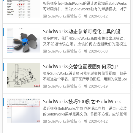
需要重新装配来...
相信很多使用SolidWorks的设计师都知道SolidWorks
可以画焊件，因为SolidWorks独有的焊接模块，对于
框架的建模非常的快，那么溪风今天要给大家说的是
SolidWorks经验技巧
2020-06-12
焊件轮廓的问题，可能好多博友都下载了溪风博客整
理发布的焊件轮廓源文件，没有下载的这里我给大家
SolidWorks动态参考可视化工具的设置，sw新手必备工具
列出来：SolidWorks国标型材库铝...
很多时候，我们用SolidWorks画图难免会出现错误，
又不知道错误在哪，应该如何去追溯我们的建模过
程。今天给SolidWorks新手推荐一个不错的SolidWor
SolidWorks经验技巧
2020-06-08
ks功能那就是SolidWorks动态参考可视化工具，这个
在SolidWorks2016以及后面的版本都有这个功能。下
SolidWorks交替位置视图如何添加？方法步骤并不难
面就来介绍一下，非...
很多SolidWorks设计师可能见过交替位置视图，但是
不知道这个学名，如下图所示的图纸，用到的就是Sol
idWorks的交替位置视图，快速夹钳的两个工作状
SolidWorks经验技巧
2020-05-19
态：那么这种图纸改如何画出来呢？下面溪风就给大
家分享一篇实例文章，供大家拓展思路哦：正文：
SolidWorks技巧100例之9SolidWorks英文菜单转中文版方法汇总
1、打开SolidWorks，新建一张工程图，创建第一...
最近很多SolidWorks学员咨询溪风老师，说自己安装
的SolidWorks菜单是英文的，作图不方便，应该如何
将SolidWorks英文版改成中文版？其实造成我们安装
SolidWorks经验技巧
2020-04-12
完之后SolidWorks是英文菜单的原因有很多，这里溪
风老师就给大家罗列总结一下问题及解决方法。Solid