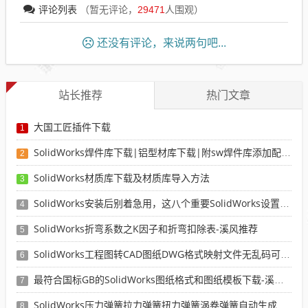
评论列表
（暂无评论，
29471
人围观）
还没有评论，来说两句吧...
站长推荐
热门文章
大国工匠插件下载
1
SolidWorks焊件库下载|铝型材库下载|附sw焊件库添加配置使用教程
2
SolidWorks材质库下载及材质库导入方法
3
SolidWorks安装后别着急用，这八个重要SolidWorks设置可以提高你的画图效率
4
SolidWorks折弯系数之K因子和折弯扣除表-溪风推荐
5
SolidWorks工程图转CAD图纸DWG格式映射文件无乱码可分层-溪风亲测推荐
6
最符合国标GB的SolidWorks图纸格式和图纸模板下载-溪风专用版
7
SolidWorks压力弹簧拉力弹簧扭力弹簧涡卷弹簧自动生成宏程序下载
8