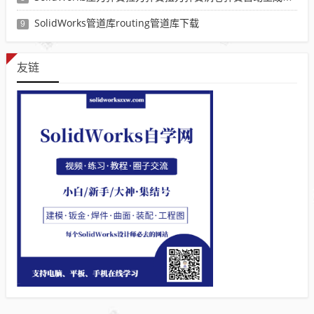
SolidWorks管道库routing管道库下载
9
友链