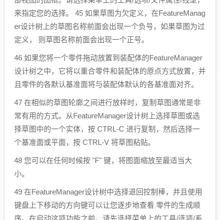
来指定您的选择。 45 如果草图为欠定义，在FeatureManag
er设计树上的草图名称前面会出现一个负号，如果草图为过
定义， 则草图名称前面会出现一个正号。
46 如果您将一个零件拖动放置到装配体的FeatureManager
设计树之中，它将以重合零件和装配体的原点方式放置，并
且零件的各默认基准面将与装配体默认的各基准面对齐。
47 在相似的草图轮廓之间进行放样时，复制草图通常是非
常有用的方式。从FeatureManager设计树上选择草图或选
择草图中的一个实体，按 CTRL-C 进行复制，然后选择一
个基准面或平面，按 CTRL-V 将草图粘贴。
48 您可以在任何时候按 "F" 键，将图面缩放至最适当大
小。
49 在FeatureManager设计树中选择退回控制棒，并且使用
键盘上下移动的方向键可以让您逐步地查看 零件的生成顺
序。在启动这项功能之前，请先选择菜单上的工具/选项/系