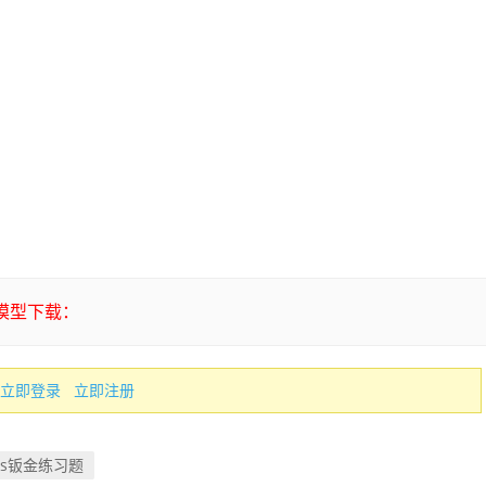
+模型下载：
立即登录
立即注册
orks钣金练习题