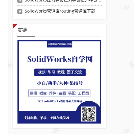
8
SolidWorks管道库routing管道库下载
9
友链