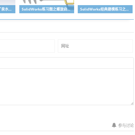
SolidWorks练习题之矿泉水瓶的绘制，难度不大主要是顶部螺纹的处理
SolidWorks练习题之螺旋启瓶器，螺旋头是关键
SolidWorks经典建模练习之丝锥攻丝钻头的绘制，常规命令练习
参与讨论