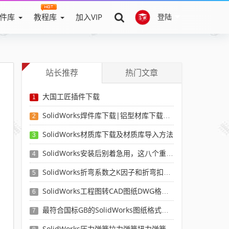
件库
教程库
加入VIP
登陆
站长推荐
热门文章
大国工匠插件下载
1
SolidWorks焊件库下载|铝型材库下载|附sw焊件库添加配置使用教程
2
SolidWorks材质库下载及材质库导入方法
3
SolidWorks安装后别着急用，这八个重要SolidWorks设置可以提高你的画图效率
4
SolidWorks折弯系数之K因子和折弯扣除表-溪风推荐
5
SolidWorks工程图转CAD图纸DWG格式映射文件无乱码可分层-溪风亲测推荐
6
最符合国标GB的SolidWorks图纸格式和图纸模板下载-溪风专用版
7
SolidWorks压力弹簧拉力弹簧扭力弹簧涡卷弹簧自动生成宏程序下载