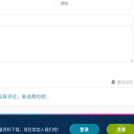
参与讨论
有评论，来说两句吧...
W教程下载
SW练习题
会员登录
鲁ICP备2021002287号-1鲁公网安备 37
量资料下载，现在就加入我们吧！
登录
注册
SW自学网
Z-BlogPHP
基于
搭建