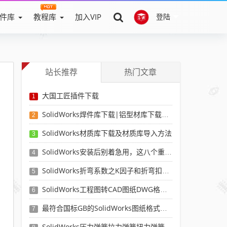
件库
教程库
加入VIP
登陆
站长推荐
热门文章
大国工匠插件下载
1
SolidWorks焊件库下载|铝型材库下载|附sw焊件库添加配置使用教程
2
SolidWorks材质库下载及材质库导入方法
3
SolidWorks安装后别着急用，这八个重要SolidWorks设置可以提高你的画图效率
4
SolidWorks折弯系数之K因子和折弯扣除表-溪风推荐
5
SolidWorks工程图转CAD图纸DWG格式映射文件无乱码可分层-溪风亲测推荐
6
最符合国标GB的SolidWorks图纸格式和图纸模板下载-溪风专用版
7
SolidWorks压力弹簧拉力弹簧扭力弹簧涡卷弹簧自动生成宏程序下载