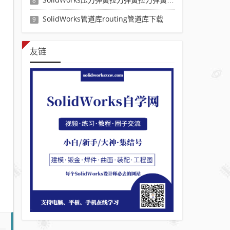
8
SolidWorks管道库routing管道库下载
9
友链