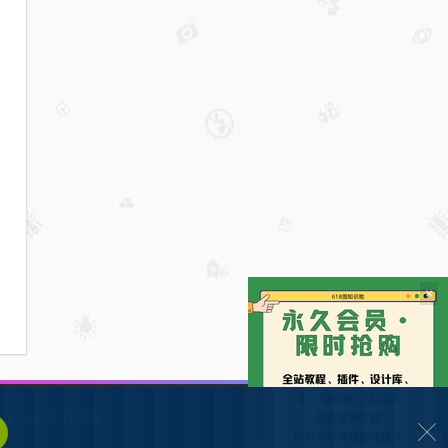
×
132902372928号