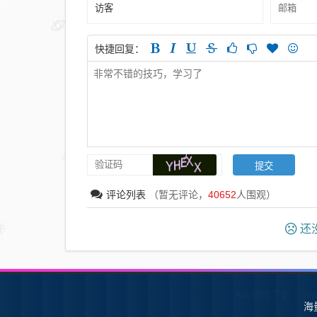
快捷回复：
评论列表
（暂无评论，
40652
人围观）
还没
SW软件下载
S
海