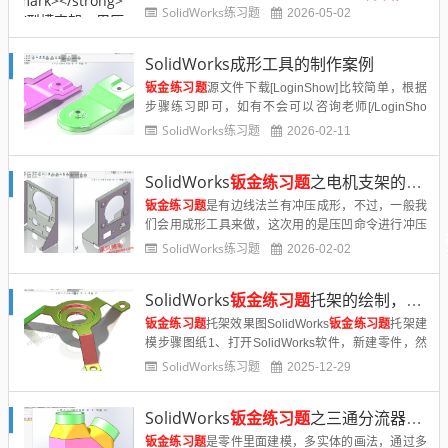
成型的设计思路，可以借鉴。SolidWorks
钣金练习题
SolidWorks练习题
2026-05-02
之V形槽效果图SolidWorks
钣金练习题
之V形槽建模步
骤图纸1、......
SolidWorks成形工具的制作案例
钣金练习题
源文件下载[LoginShow]比较简单，根据
步骤练习即可，如有不会可以咨询老师[/LoginSho
w]......
SolidWorks练习题
2026-02-11
SolidWorks
钣金练习题
之电机支架的建模，压凹命令实现成形工具效果
钣金练习题
是有边线法兰有冲压成形，不过，一般我
们会用成形工具来做，这次用的是压凹命令进行冲压
成型的设计思路，可以借鉴。同时这个SolidWorks
钣
SolidWorks练习题
2026-02-02
金练习题
的绘制方法也值得我们去学习吸收，灵活的
运用到自己的工作当中。......
SolidWorks
钣金练习题
托架的绘制，成形工具
钣金练习题
托架效果图SolidWorks
钣金练习题
托架建
模步骤图纸1、打开SolidWorks软件，新建零件，然
后【上视基准面】画圆、矩形；1-1.圆周阵列矩形：3
SolidWorks练习题
2025-12-29
个。2.【基体法兰】钣金厚度：1.2 。3.【圆角】......
SolidWorks
钣金练习题
之三通分流器的建模，举一反三更重要
钣金练习题
是零件里面建模，多实体的画法，通过多