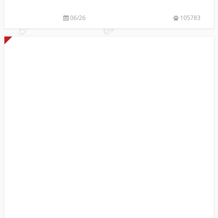
加
配
06/26
105783
置
使
用
教
程