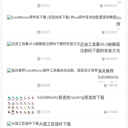
下
07/22
2468327
载
目
Solid
录
焊
CAD|
件
06/01
232822
等-
库
机
下
迈迪工具集V6.0破解版
械
载|
注册码下载附安装方法
软
铝
11/20
304447
件
型
安
材
溪风推荐
装
库
SolidWorks
包
下
插件工具箱
下
06/08
18936
载|
自动出图，
载
附
提高设计效
SolidWorks管道库routing管道库下载
大
sw
率
全
焊
件
07/29
67660
库
大国工匠插件下载
添