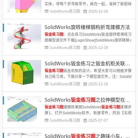
实体，将每个折弯板零件，画在一起，省掉了装配体
组转配合这一步，比较经典的建模方法，同时对Solid
SolidWorks练习题
2025-12-26
Works技能要求比较高，锻炼提高自己的设计和操作
技能。SolidWor......
SolidWorks旋转楼梯钢构折弯建模方法
钣金练习题
：点击练习SolidWorks钣金旋转楼梯练习
题模型源文件下载[LoginShow]SolidWorks旋转楼梯.r
ar[/LoginShow]......
SolidWorks练习题
2025-12-19
SolidWorks钣金练习之钣金机柜关联设计练习，自上而下设计关联初体验
钣金练习题
钣金机柜的设计，希望大家可以根据步骤
自己练习奥，下面分享一下模型源文件。注：SolidW
orks新手如果看图文版的SolidWorks练习题比较吃
SolidWorks练习题
2025-12-16
力，建议看我们的视频练习，会员高清视频可下载。
SolidWo......
SolidWorks
钣金练习题
之拉伸模型在拆图展开，设计思路
钣金练习题
建模效果图SolidWorks
钣金练习题
建模步
骤1、打开SolidWorks软件，新建零件，然后【右视
基准面】画矩形 。2.【拉伸凸台】两侧对称：100 。
SolidWorks练习题
2025-07-07
3.【拉伸凸台】实体顶面草绘：【等距实体】。4.
【......
SolidWorks
钣金练习题
之趣味小车，钣金综合命令练习