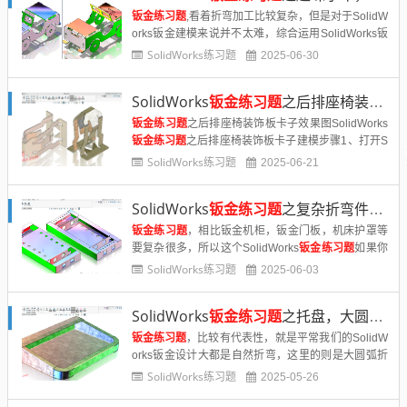
钣金练习题
,看着折弯加工比较复杂，但是对于SolidW
orks钣金建模来说并不太难，综合运用SolidWorks钣
金命令，如果你要做钣金设计，不妨练习一下。Solid
SolidWorks练习题
2025-06-30
Works
钣金练习题
之趣味小车效果图SolidWo......
SolidWorks
钣金练习题
之后排座椅装饰板卡子
钣金练习题
之后排座椅装饰板卡子效果图SolidWorks
钣金练习题
之后排座椅装饰板卡子建模步骤1、打开S
olidWorks软件，新建零件，然后【前视基准面】画草
SolidWorks练习题
2025-06-21
图 。2.【基体法兰】两侧对称：12 ；厚度......
SolidWorks
钣金练习题
之复杂折弯件，钣金设计无非这些命令
钣金练习题
，相比钣金机柜，钣金门板，机床护罩等
要复杂很多，所以这个SolidWorks
钣金练习题
如果你
也能轻松建模，那么利用SolidWorks，把你脑袋里面
SolidWorks练习题
2025-06-03
的钣金产品绘制出来就会非常简单啦。SolidWorks钣
金......
SolidWorks
钣金练习题
之托盘，大圆弧钣金折弯下料
钣金练习题
，比较有代表性，就是平常我们的SolidW
orks钣金设计大都是自然折弯，这里的则是大圆弧折
弯，一起来看看SolidWorks大圆弧钣金折弯件如何建
SolidWorks练习题
2025-05-26
模和展开吧。SolidWorks
钣金练习题
之托盘建模效果