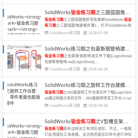
对称：145；钣金厚度：3，折弯半径：3 。2、然后
我们在【......
SolidWorks
钣金练习题
之三圆弧圆角球面折弯建模，其中一个思路
钣金练习题
之三圆弧圆角折弯效果图SolidWorks
钣金
练习题
之三圆弧圆角建模步骤1、打开SolidWorks软
件，新建零件，然后【基体法兰】上视基准面画中心
SolidWorks练习题
2026-07-08
矩形，钣金厚度：1 。2.【斜接法兰】点下方边......
SolidWorks练习题之包豪斯钢管椅建模，思路打开画图效率翻倍
钣金练习题
之包豪斯钢管椅源文件下载[LoginShow]
包豪斯钢管椅.rar[/LoginShow]......
SolidWorks练习题
2026-06-28
SolidWorks练习题之旋转工作台建模，零件里面也能插入零件
钣金练习题
之360度旋转工作台源文件下载[LoginSho
w]通过网盘分享的文件：360度旋转喷漆工作台+1.rar
链接: https://pan.baidu.com/s/105c63vXbrC2qh7Vm
SolidWorks练习题
2026-05-06
eR5TN......
SolidWorks
钣金练习题
之V型槽支架，用压凹代替成形工具
钣金练习题
是有边线法兰有冲压成形，不过，一般我
们会用成形工具来做，这次用的是压凹命令进行冲压