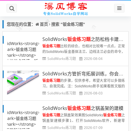
首页
您现在的位置：
搜索 "钣金练习题"
SolidWorks
钣金练习题
之防松档卡建模，钣金命令综合练习
钣金练习题
比较的综合，也相对比较难一点点，正常
的SolidWorks钣金基体法兰、边线法兰必会的命令，
还有就是设计思路里面切除是展开以后切除还是折弯
SolidWorks练习题
2026-08-04
以后切除，效果是不一样的，一起来看一下今天的这
个SolidWorks......
SolidWorks方管折弯拓展训练，你会了吗？
钣金练习题
的步骤，仅供参考，希望大家可以多做练
习，自我完成。注：SolidWorks新手如果看图文版的
SolidWorks练习题比较吃力，建议看我们的视频练
SolidWorks练习题
2026-08-03
习，会员高清视频可下载。SolidWorks实战练习题10
0......
SolidWorks
钣金练习题
之锅盖架的建模
钣金练习题
之锅盖架效果图SolidWorks
钣金练习题
之
锅盖架建模步骤1、打开SolidWorks软件，新建零
件，然后【基体法兰】【右视基准面】画矩形，两侧
SolidWorks练习题
2026-07-09