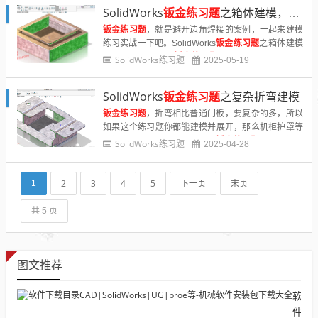
图......
SolidWorks
钣金练习题
之箱体建模，避开边角焊缝更美观
钣金练习题
，就是避开边角焊接的案例，一起来建模
练习实战一下吧。SolidWorks
钣金练习题
之箱体建模
效果图SolidWorks
钣金练习题
之箱体建模步骤1、打
SolidWorks练习题
2025-05-19
开SolidWorks软件，新建零件，然后【拉凸台】【上
视......
SolidWorks
钣金练习题
之复杂折弯建模
钣金练习题
，折弯相比普通门板，要复杂的多，所以
如果这个练习题你都能建模并展开，那么机柜护罩等
等钣金不在话下。SolidWorks
钣金练习题
之复杂钣金
SolidWorks练习题
2025-04-28
折弯效果图SolidWorks
钣金练习题
之复杂钣金折弯建
模步骤1、打......
2
3
4
5
下一页
末页
1
共 5 页
图文推荐
软
件